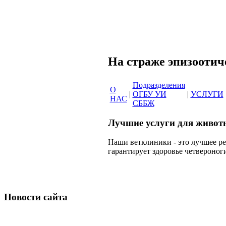
Сеть вет
На страже эпи
Подразделения
О
|
ОГБУ УИ
|
УСЛУГИ
НАС
СББЖ
Лучшие услуги для живот
Наши ветклиники - это лучшее р
гарантирует здоровье четвероног
Новости сайта