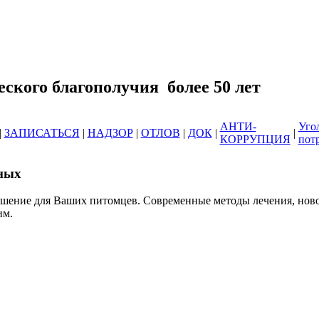
еринарных клиник ОГБУ "Усть-Илимс
зоотического благополучия б
АНТИ-
Уго
|
ЗАПИСАТЬСЯ
|
НАДЗОР
|
ОТЛОВ
|
ДОК
|
|
КОРРУПЦИЯ
пот
ных
ешение для Ваших питомцев. Современные методы лечения, нов
им.