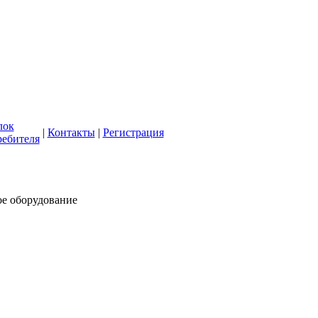
кая СББЖ"
олее 50 лет
лок
|
Контакты
|
Регистрация
ребителя
ое оборудование