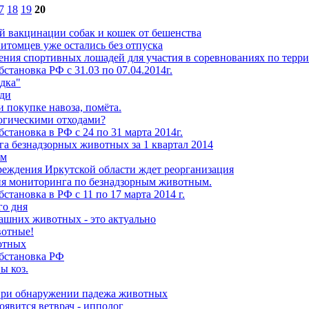
7
18
19
20
й вакцинации собак и кошек от бешенства
итомцев уже остались без отпуска
ния спортивных лошадей для участия в соревнованиях по терр
становка РФ с 31.03 по 07.04.2014г.
дка"
ади
и покупке навоза, помёта.
логическими отходами?
становка в РФ с 24 по 31 марта 2014г.
а безнадзорных животных за 1 квартал 2014
ом
еждения Иркутской области ждет реорганизация
ия мониторинга по безнадзорным животным.
становка в РФ с 11 по 17 марта 2014 г.
го дня
шних животных - это актуально
вотные!
отных
бстановка РФ
ы коз.
при обнаружении падежа животных
оявится ветврач - ипполог