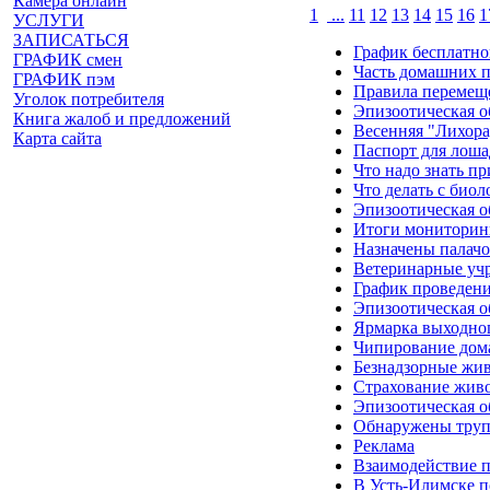
Камера онлайн
1
...
11
12
13
14
15
16
1
УСЛУГИ
ЗАПИСАТЬСЯ
График бесплатно
ГРАФИК смен
Часть домашних п
ГРАФИК пэм
Правила перемеще
Уголок потребителя
Эпизоотическая об
Книга жалоб и предложений
Весенняя "Лихора
Карта сайта
Паспорт для лош
Что надо знать пр
Что делать с био
Эпизоотическая об
Итоги мониторинг
Назначены палач
Ветеринарные учр
График проведен
Эпизоотическая об
Ярмарка выходно
Чипирование дома
Безнадзорные жи
Страхование жив
Эпизоотическая о
Обнаружены труп
Реклама
Взаимодействие 
В Усть-Илимске п