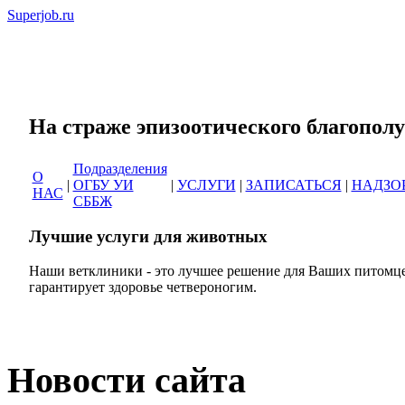
Superjob.ru
Сеть ветеринарных кли
На страже эпизоотическог
Подразделения
О
|
ОГБУ УИ
|
УСЛУГИ
|
ЗАПИСАТЬСЯ
|
НАДЗО
НАС
СББЖ
Лучшие услуги для животных
Наши ветклиники - это лучшее решение для Ваших питомце
гарантирует здоровье четвероногим.
Новости сайта