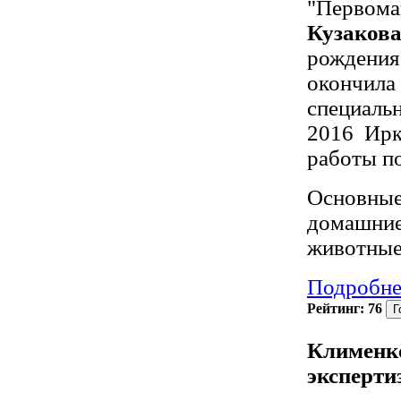
Кузаков
рождения.
окончила
специаль
2016
Ирк
работы по
Основны
домашние
животны
Подробне
Рейтинг:
76
Клименко
эксперти