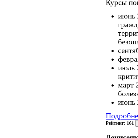
Курсы по
июнь 
гражд
терри
безоп
сентя
февра
июль 
крити
март 
болез
июнь 
Подробне
Рейтинг:
161
Денисенк