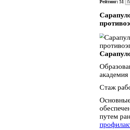
Рейтинг:
51
Сарапуло
противоэ
Сарапул
Образова
академия 
Стаж рабо
Основные
обеспече
путем ра
профилак