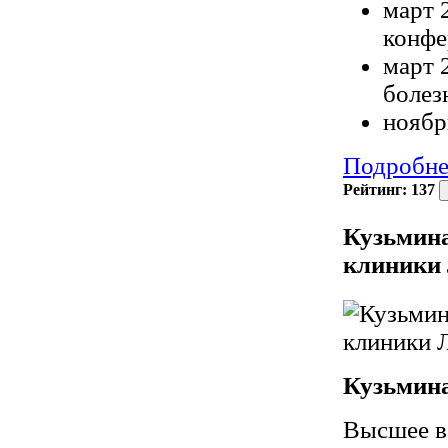
март 
конфе
март 
болез
ноябр
Подробне
Рейтинг:
137
Кузьмина
клиники
Кузьмин
Высшее в