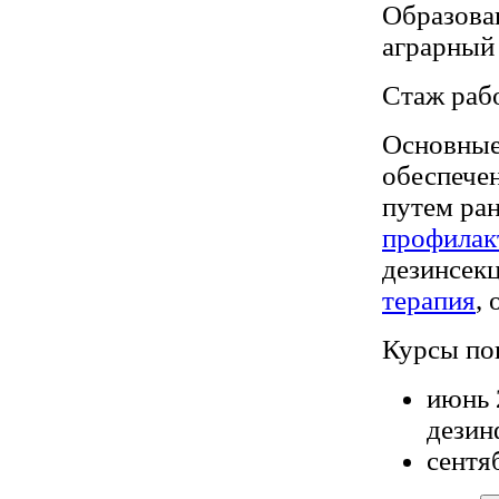
Образова
аграрный 
Стаж рабо
Основные
обеспече
путем ран
профилак
дезинсекц
терапия
,
Курсы по
июнь 
дезин
сентя