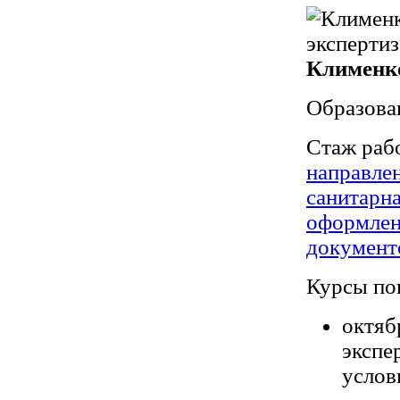
Клименк
Образова
Стаж раб
направлен
санитарн
оформлен
документ
Курсы по
октяб
экспе
услов