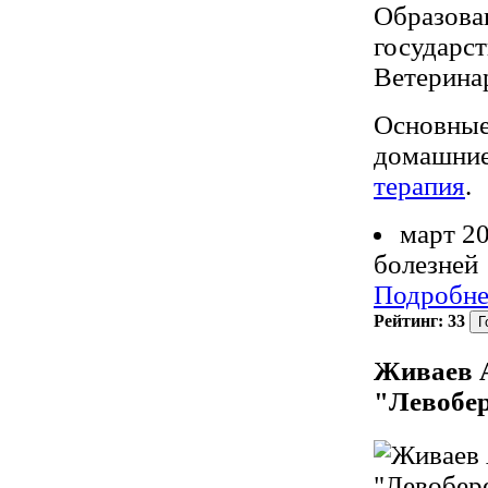
Образова
государс
Ветеринар
Основны
домашние
терапия
.
март 20
болезней
Подробне
Рейтинг:
33
Живаев А
"Левобе