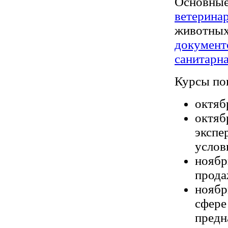
Основны
ветерина
животны
документ
санитарна
Курсы по
октяб
октяб
экспе
услов
ноябр
прода
ноябр
сфере
предн