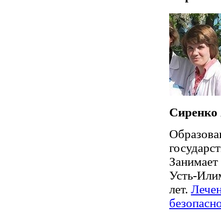
Сиренко 
Образова
государс
Занимает
Усть-Или
лет.
Лече
безопасн