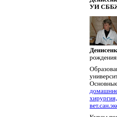
УИ СББ
Денисен
рождения
Образова
университ
Основны
домашние
хирургия,
вет.сан.э
Курсы по