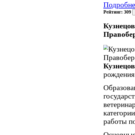
Подробне
Рейтинг:
309
Кузнецов
Правобе
Кузнецов
рождения
Образова
государс
ветерина
категори
работы по
Основны