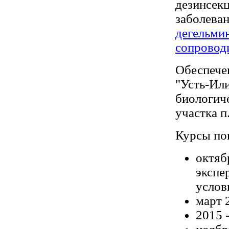
дезинсекц
заболева
дегельми
сопровод
Обеспече
"Усть-Ил
биологич
участка п
Курсы по
октяб
экспе
услов
март 
2015 