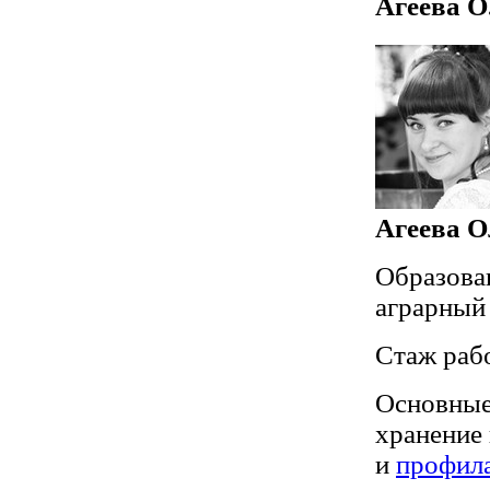
Агеева О
Агеева О
Образова
аграрный
Стаж рабо
Основны
хранение
и
профил