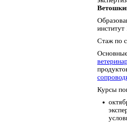
Ветошки
Образова
институт 
Стаж по с
Основны
ветерина
продукто
сопровод
Курсы по
октяб
экспе
услов