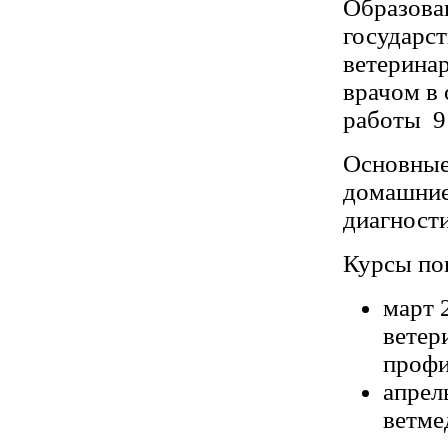
Образова
государс
ветерина
врачом в
работы
9
Основны
домашние
диагност
Курсы по
март 
ветер
профи
апрел
ветме