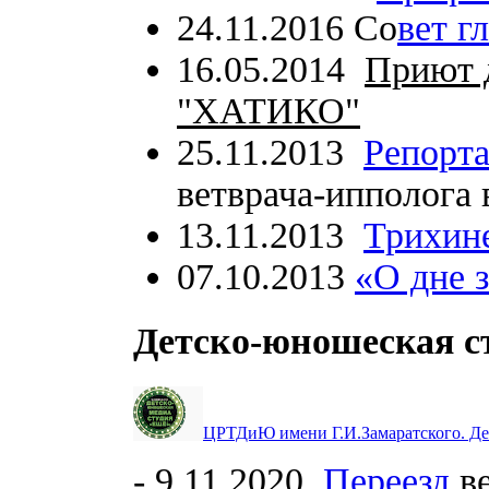
24.11.2016 Со
вет г
16.05.2014
Приют 
"ХАТИКО"
25.11.2013
Репорта
ветврача-ипполог
13.11.2013
Трихин
07.10.2013
«О дне 
Детско-юношеская 
ЦРТДиЮ имени Г.И.Замаратского. Де
- 9.11.2020.
Переезд
ве