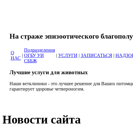
Сеть ветеринарных кли
На страже эпизоотическог
Подразделения
О
|
ОГБУ УИ
|
УСЛУГИ
|
ЗАПИСАТЬСЯ
|
НАДЗО
НАС
СББЖ
Лучшие услуги для животных
Наши ветклиники - это лучшее решение для Ваших питомце
гарантирует здоровье четвероногим.
Новости сайта