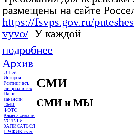
размещены на сайте Россе
https://fsvps.gov.ru/putesh
vyvo/
У каждой
подробнее
Архив
О НАС
История
СМИ
Рейтинг вет.
специалистов
Наши
вакансии
СМИ и МЫ
СМИ
ФОТО
Камера онлайн
УСЛУГИ
ЗАПИСАТЬСЯ
ГРАФИК смен