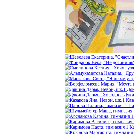
Дяк
Дяки
Каз
Па
К