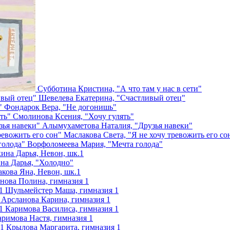
Субботина Кристина, "А что там у нас в сети"
Шевелева Екатерина, "Счастливый отец"
Фондарок Вера, "Не догонишь"
Смолинова Ксения, "Хочу гулять"
Алымухаметова Наталия, "Друзья навеки"
Маслакова Света, "Я не хочу тревожить его со
Ворфоломеева Мария, "Мечта голода"
ина Дарья, Невон, шк.1
на Дарья, "Холодно"
акова Яна, Невон, шк.1
нова Полина, гимназия 1
Шульмейстер Маша, гимназия 1
Арсланова Карина, гимназия 1
Каримова Василиса, гимназия 1
аримова Настя, гимназия 1
Крылова Маргарита, гимназия 1