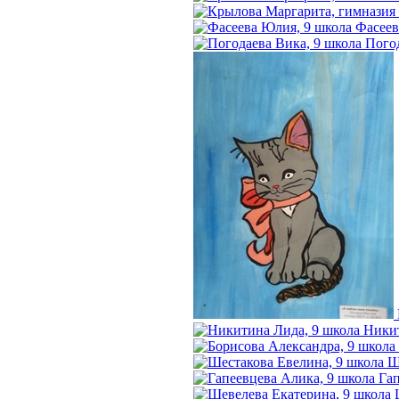
Фасеев
Погод
Никит
Ш
Гап