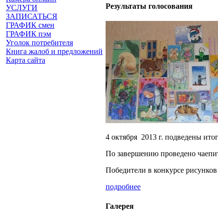
Результаты голосования
УСЛУГИ
ЗАПИСАТЬСЯ
ГРАФИК смен
ГРАФИК пэм
Уголок потребителя
Книга жалоб и предложений
Карта сайта
4 октября 2013 г. подведены ит
По завершению проведено чаепи
Победители в конкурсе рисунков
подробнее
Галерея