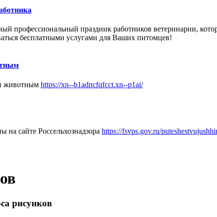
работника
ный
профессиональный праздник
работников
ветеринарии, кото
ваться бесплатными услугами для Ваших питомцев!
отным
щи животным
https://xn--b1adncfqfcct.xn--p1ai/
ы на сайте Россельхознадзора
https://fsvps.gov.ru/puteshestvujush
ов
рса рисунков