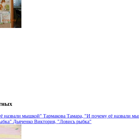
тных
Тармакова Тамара, "И почему её назвали м
Дьяченко Виктория, "Ловись рыбка"