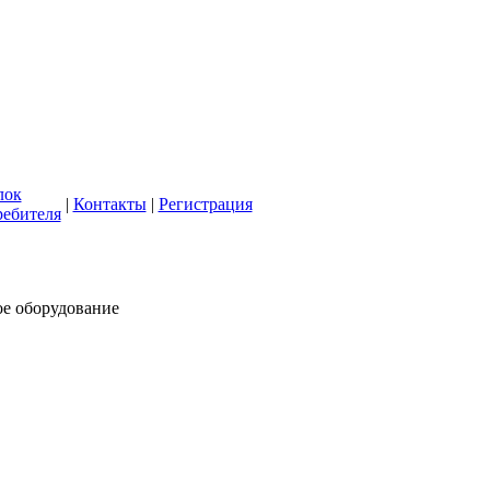
кая СББЖ"
олее 50 лет
лок
|
Контакты
|
Регистрация
ребителя
ое оборудование