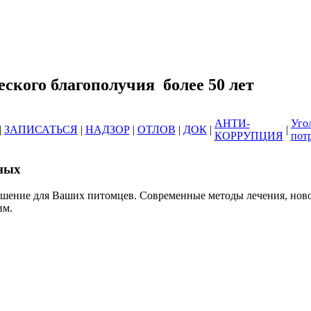
еринарных клиник ОГБУ "Усть-Илимс
зоотического благополучия б
АНТИ-
Уго
|
ЗАПИСАТЬСЯ
|
НАДЗОР
|
ОТЛОВ
|
ДОК
|
|
КОРРУПЦИЯ
пот
ных
ешение для Ваших питомцев. Современные методы лечения, нов
им.