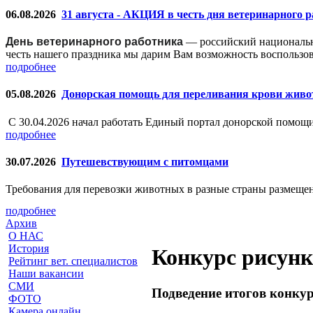
06.08.2026
31 августа - АКЦИЯ в честь дня ветеринарного 
День ветеринарного работника
— российский националь
честь нашего праздника мы дарим Вам возможность воспользо
подробнее
05.08.2026
Донорская помощь для переливания крови жив
С 30.04.2026 начал работать Единый портал донорской помо
подробнее
30.07.2026
Путешевствующим с питомцами
Требования для перевозки животных в разные страны размещен
подробнее
Архив
О НАС
История
Конкурс рисунк
Рейтинг вет. специалистов
Наши вакансии
СМИ
Подведение итогов конку
ФОТО
Камера онлайн