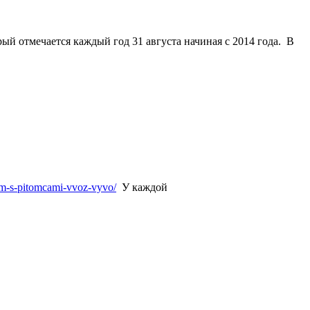
рый отмечается каждый
год
31 августа
начиная с 2014 года. В
him-s-pitomcami-vvoz-vyvo/
У каждой