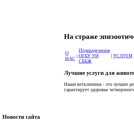
Сеть вет
На страже эпи
Подразделения
О
|
ОГБУ УИ
|
УСЛУГИ
НАС
СББЖ
Лучшие услуги для живот
Наши ветклиники - это лучшее р
гарантирует здоровье четвероног
Новости сайта