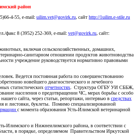
лимский район
35)66-4-55,
e
-
mail
:
uilim.vet
@govirk.ru
, сайт
http://1uilim.e-stile.ru
ел./факс 8 (3952) 252-369,
e
-
mail
:
vet@govirk.ru
, сайт:
животных, включая сельскохозяйственных, домашних,
 ветеринарно-санитарном отношении продуктов животноводства
ельности учреждение руководствуется нормативно правовыми
еловек. Ведется постоянная работа по совершенствованию
иобретению новейшего диагностического и лечебного
рных статистических
отчетностях
. Структура ОГБУ УИ СББЖ,
ование населения о предотвращении ЧС, мерах борьбы с особо
шего сайта, через статьи, репортажи, интервью в
средствах
ения и листовки, буклеты. Помимо специализированной
ормации
с момента образования Усть-Илимской ветеринарной
сть-Илимского и Нижнеилимского района, в соответствии с
ласти, в порядке, определяемом
Правительством Иркутской