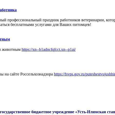
работника
ный
профессиональный праздник
работников
ветеринарии, кото
ваться бесплатными услугами для Ваших питомцев!
отным
щи животным
https://xn--b1adncfqfcct.xn--p1ai/
ы на сайте Россельхознадзора
https://fsvps.gov.ru/puteshestvujush
государственное бюджетное учреждение «Усть-Илимская стан