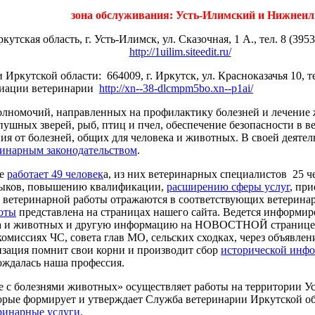
зона обслуживания: Усть-Илимский и Нижнеи
кутская область, г. Усть-Илимск, ул. Сказочная, 1 А., тел. 8 (395
http://1uilim.siteedit.ru/
 Иркутской области:
664009, г. Иркутск, ул. Красноказачья 10, т
оциации ветеринарии
http://xn--38-dlcmpm5bo.xn--p1ai/
олномочий, направленных на профилактику болезней и лечение 
пушных зверей, рыб, птиц и пчел, обеспечение безопасности в
ния от болезней, общих для человека и животных. В своей деят
ринарным законодательством
.
бе
работает 49 человек
а, из них ветеринарных специалистов 25 ч
выков, повышению квалификации,
расширению сферы услуг
, пр
 ветеринарной работы отражаются в соответствующих ветерина
оты
представлена на страницах нашего сайта. Ведется информир
а и животных и другую информацию на НОВОСТНОЙ странице на
 комиссиях ЧС, совета глав МО, сельских сходках, через объявл
изация помнит свои корни и производит сбор
исторической инф
рождалась наша профессия.
е с болезнями животных» осуществляет работы на территории У
торые формирует и утверждает Служба ветеринарии Иркутской об
ринарные услуги
.