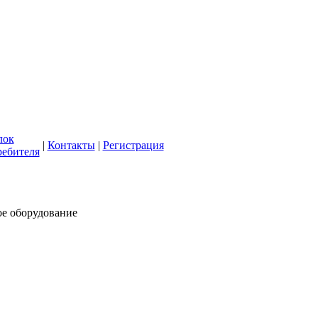
кая СББЖ"
олее 50 лет
лок
|
Контакты
|
Регистрация
ребителя
ое оборудование