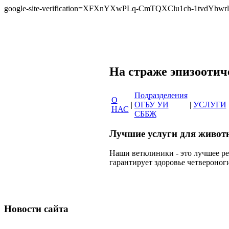
google-site-verification=XFXnYXwPLq-CmTQXClu1ch-1tvdYh
Сеть вет
На страже эпи
Подразделения
О
|
ОГБУ УИ
|
УСЛУГИ
НАС
СББЖ
Лучшие услуги для живот
Наши ветклиники - это лучшее р
гарантирует здоровье четвероног
Новости сайта