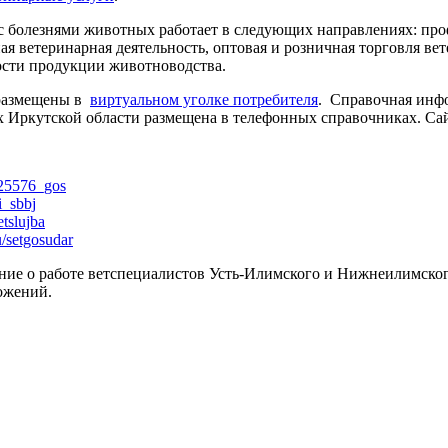
с болезнями животных работает в следующих направлениях: про
ная ветеринарная деятельность, оптовая и розничная торговля в
ности продукции животноводства.
размещены в
виртуальном уголке потребителя
. Справочная ин
 Иркутской области размещена в телефонных справочниках. Сайт
025576_gos
i_sbbj
etslujba
u/setgosudar
ие о работе ветспециалистов Усть-Илимского и Нижнеилимског
ожений.