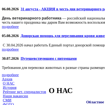
06.08.2026
31 августа - АКЦИЯ в честь дня ветеринарного 
День ветеринарного работника
— российский националь
честь нашего праздника мы дарим Вам возможность воспользо
подробнее
05.08.2026
Донорская помощь для переливания крови жив
С 30.04.2026 начал работать Единый портал донорской помо
подробнее
30.07.2026
Путешевствующим с питомцами
Требования для перевозки животных в разные страны размещен
подробнее
Архив
О НАС
История
О НАС
Рейтинг вет. специалистов
Наши вакансии
СМИ
Областное 
ФОТО