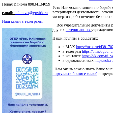
Новая Игирма 89834134059
Усть-Илимская станция по борьбе 
ветеринарная деятельность, лечеб
e.mail:
uilim.vet@govirk.ru
экспертиза, обеспечение безопас
Наш канал в телеграмм
Все учредительные документы 
других
ветеринарных
учреждениях
Наши группы в соц.сетях:
в MAX
https://max.ru/id3817
в телеграм
https://t.me/ogbu_u
в контакте
https://vk.com/ui_v
в одноклассниках
https://ok.r
Нам очень важно знать Ваше мнен
виртуальной книге жалоб
и предл