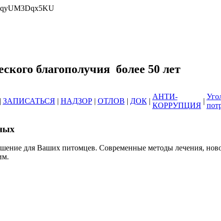
wrlqyUM3Dqx5KU
еринарных клиник ОГБУ "Усть-Илимс
зоотического благополучия б
АНТИ-
Уго
|
ЗАПИСАТЬСЯ
|
НАДЗОР
|
ОТЛОВ
|
ДОК
|
|
КОРРУПЦИЯ
пот
ных
ешение для Ваших питомцев. Современные методы лечения, нов
им.