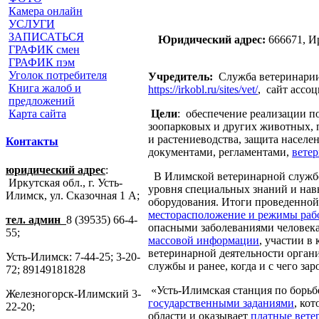
Камера онлайн
УСЛУГИ
ЗАПИСАТЬСЯ
Юридический адрес:
666671, Ир
ГРАФИК смен
ГРАФИК пэм
Уголок потребителя
Учредитель:
Служба ветеринарии
Книга жалоб и
https://irkobl.ru/sites/vet/
, сайт асс
предложений
Цели
:
обеспечение реализации п
Карта сайта
зоопарковых и других животных, 
и растениеводства, защита населе
Контакты
документами, регламентами,
вете
юридический адрес
:
В Илимской ветеринарной служ
Иркутская обл., г. Усть-
уровня специальных знаний и на
Илимск, ул. Сказочная 1 А;
оборудования. Итоги проведенной
месторасположение и режимы раб
тел. админ
8 (39535) 66-4-
опасными заболеваниями человек
55;
массовой информации
, участии в
ветеринарной деятельности орган
Усть-Илимск: 7-44-25; 3-20-
службы и ранее, когда и с чего за
72; 89149181828
«Усть-Илимская станция по борьб
Железногорск-Илимский 3-
государственными заданиями
, ко
22-20;
области и оказывает
платные вете