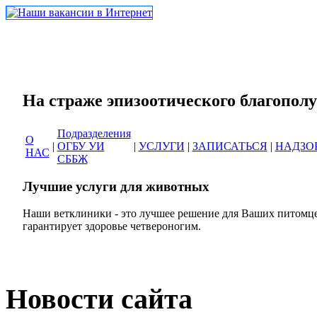
Сеть ветеринарных кли
На страже эпизоотическог
Подразделения
О
|
ОГБУ УИ
|
УСЛУГИ
|
ЗАПИСАТЬСЯ
|
НАДЗО
НАС
СББЖ
Лучшие услуги для животных
Наши ветклиники - это лучшее решение для Ваших питомце
гарантирует здоровье четвероногим.
Новости сайта