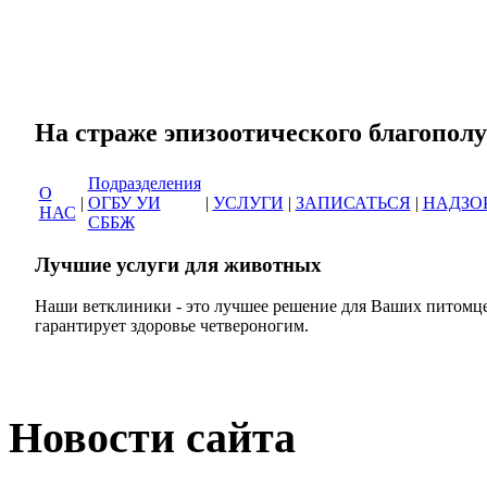
Сеть ветеринарных кли
На страже эпизоотическог
Подразделения
О
|
ОГБУ УИ
|
УСЛУГИ
|
ЗАПИСАТЬСЯ
|
НАДЗО
НАС
СББЖ
Лучшие услуги для животных
Наши ветклиники - это лучшее решение для Ваших питомце
гарантирует здоровье четвероногим.
Новости сайта