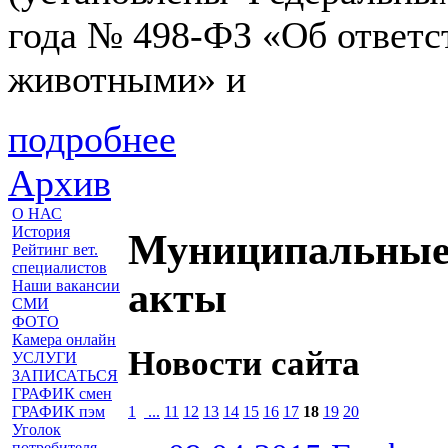
года № 498-ФЗ «Об ответс
животными» и
подробнее
Архив
О НАС
История
Муниципальные,
Рейтинг вет.
специалистов
акты
Наши вакансии
СМИ
ФОТО
Камера онлайн
Новости сайта
УСЛУГИ
ЗАПИСАТЬСЯ
ГРАФИК смен
1
...
11
12
13
14
15
16
17
18
19
20
ГРАФИК пэм
Уголок
потребителя