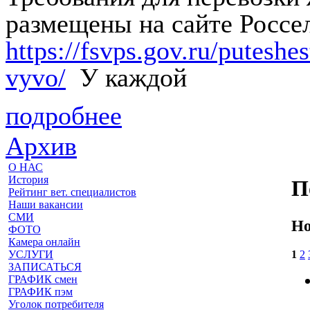
размещены на сайте Россе
https://fsvps.gov.ru/putesh
vyvo/
У каждой
подробнее
Архив
О НАС
История
П
Рейтинг вет. специалистов
Наши вакансии
СМИ
Но
ФОТО
Камера онлайн
1
2
УСЛУГИ
ЗАПИСАТЬСЯ
ГРАФИК смен
ГРАФИК пэм
Уголок потребителя