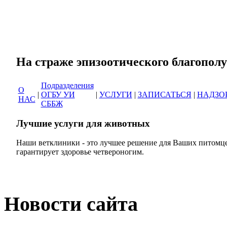
Сеть ветеринарных кли
На страже эпизоотическог
Подразделения
О
|
ОГБУ УИ
|
УСЛУГИ
|
ЗАПИСАТЬСЯ
|
НАДЗО
НАС
СББЖ
Лучшие услуги для животных
Наши ветклиники - это лучшее решение для Ваших питомце
гарантирует здоровье четвероногим.
Новости сайта