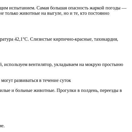
оящим испытанием. Самая большая опасность жаркой погоды —
е только животные на выгуле, но и те, кто постоянно
ература 42,1°С. Слизистые кирпично-красные, тахикардия,
ой, используем вентилятор, укладываем на мокрую простыню
могут развиваться в течение суток
лые и больные животные. Прогулки в полдень, переезды в
ме.