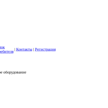
кая СББЖ"
олее 50 лет
лок
|
Контакты
|
Регистрация
ребителя
ое оборудование