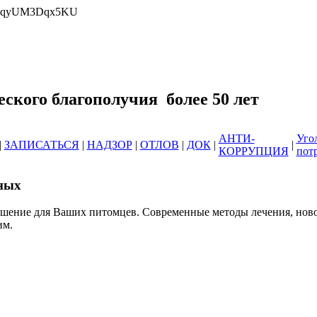
wrlqyUM3Dqx5KU
еринарных клиник ОГБУ "Усть-Илимс
зоотического благополучия б
АНТИ-
Уго
|
ЗАПИСАТЬСЯ
|
НАДЗОР
|
ОТЛОВ
|
ДОК
|
|
КОРРУПЦИЯ
пот
ных
ешение для Ваших питомцев. Современные методы лечения, нов
им.