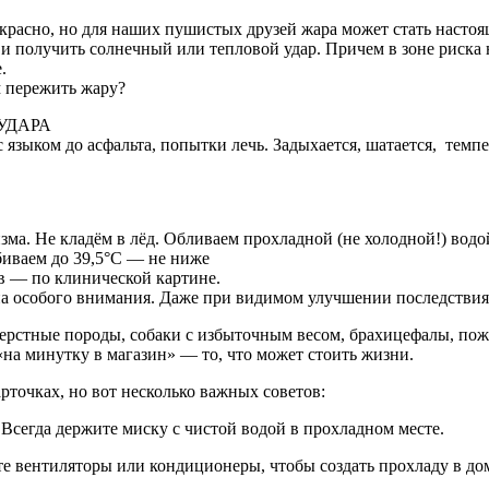
красно, но для наших пушистых друзей жара может стать наст
 и получить солнечный или тепловой удар. Причем в зоне риска н
.
 пережить жару?
УДАРА
с языком до асфальта, попытки лечь. Задыхается, шатается, темп
зма. Не кладём в лёд. Обливаем прохладной (не холодной!) вод
биваем до 39,5°C — не ниже
в — по клинической картине.
на особого внимания. Даже при видимом улучшении последствия 
тные породы, собаки с избыточным весом, брахицефалы, пожи
на минутку в магазин» — то, что может стоить жизни.
рточках, но вот несколько важных советов:
. Всегда держите миску с чистой водой в прохладном месте.
те вентиляторы или кондиционеры, чтобы создать прохладу в до