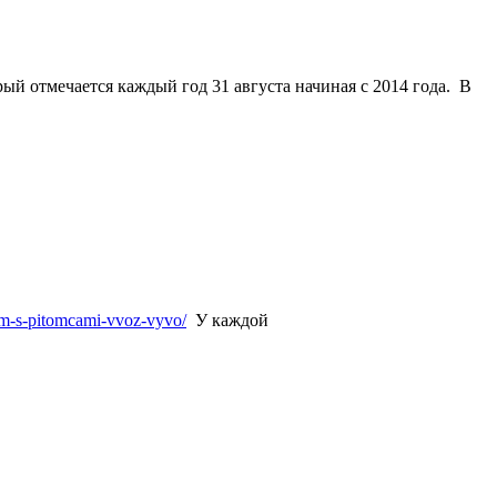
рый отмечается каждый
год
31 августа
начиная с 2014 года. В
him-s-pitomcami-vvoz-vyvo/
У каждой