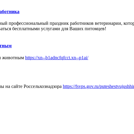
работника
ный
профессиональный праздник
работников
ветеринарии, кото
ваться бесплатными услугами для Ваших питомцев!
отным
щи животным
https://xn--b1adncfqfcct.xn--p1ai/
ы на сайте Россельхознадзора
https://fsvps.gov.ru/puteshestvujush
!