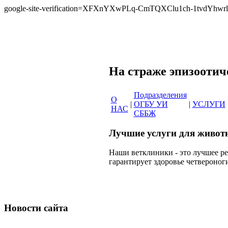
google-site-verification=XFXnYXwPLq-CmTQXClu1ch-1tvdYh
Сеть вет
На страже эпи
Подразделения
О
|
ОГБУ УИ
|
УСЛУГИ
НАС
СББЖ
Лучшие услуги для живот
Наши ветклиники - это лучшее р
гарантирует здоровье четвероног
Новости сайта