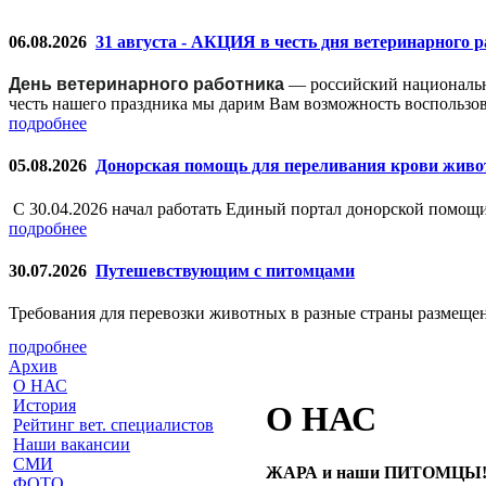
06.08.2026
31 августа - АКЦИЯ в честь дня ветеринарного 
День ветеринарного работника
— российский националь
честь нашего праздника мы дарим Вам возможность воспользо
подробнее
05.08.2026
Донорская помощь для переливания крови жив
С 30.04.2026 начал работать Единый портал донорской помо
подробнее
30.07.2026
Путешевствующим с питомцами
Требования для перевозки животных в разные страны размещен
подробнее
Архив
О НАС
История
О НАС
Рейтинг вет. специалистов
Наши вакансии
СМИ
ЖАРА и наши ПИТОМЦЫ
ФОТО