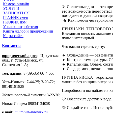
Камера онлайн
🌞 Солнечные дни — это пре
УСЛУГИ
это возможность перегреться
ЗАПИСАТЬСЯ
находится в душной квартире
ГРАФИК смен
🔥 Как помочь четвероногим
ГРАФИК пэм
Уголок потребителя
ПРИЗНАКИ ТЕПЛОВОГО 
Книга жалоб и предложений
Внезапная вялость, дыхание 
Карта сайта
пульс нитевидный.
Контакты
Что важно сделать сразу:
🔸 Охлаждение — без фанати
юридический адрес
: Иркутская
🔸 Контроль температуры. С
обл., г. Усть-Илимск, ул.
🔸 Капельница. Объём, соста
Сказочная 1 А;
🔸 Сердце, мозг, почки — зо
тел. админ
8 (39535) 66-4-55;
ГРУППА РИСКА - короткошерс
Усть-Илимск: 7-44-25; 3-20-72;
машине без кондиционера и «
89149181828
Подробности вы найдете в ка
Железногорск-Илимский 3-22-20;
🩵 Обеспечьте доступ к воде
Новая Игирма 89834134059
🩵 Создайте тень. Используй
e.mail:
uilim.vet@govirk.ru