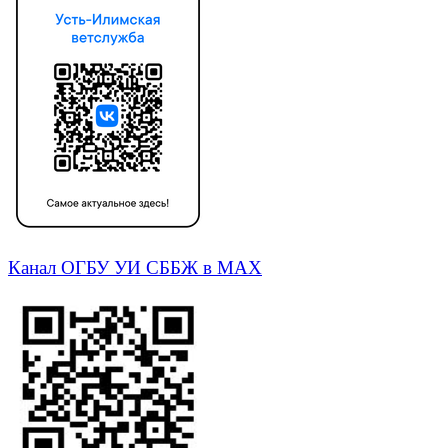
Канал ОГБУ УИ СББЖ в МАХ