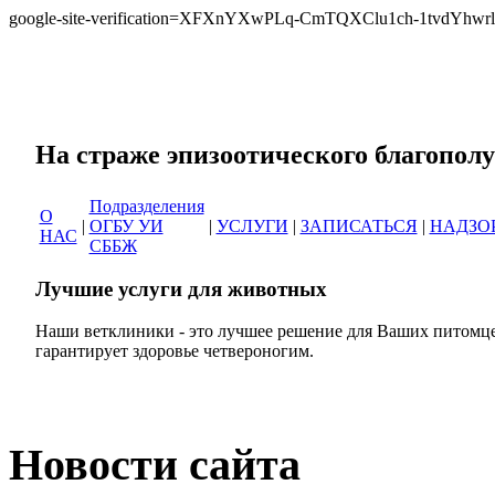
google-site-verification=XFXnYXwPLq-CmTQXClu1ch-1tvdYh
Сеть ветеринарных кли
На страже эпизоотическог
Подразделения
О
|
ОГБУ УИ
|
УСЛУГИ
|
ЗАПИСАТЬСЯ
|
НАДЗО
НАС
СББЖ
Лучшие услуги для животных
Наши ветклиники - это лучшее решение для Ваших питомце
гарантирует здоровье четвероногим.
Новости сайта