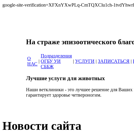
google-site-verification=XFXnYXwPLq-CmTQXClu1ch-1tvdYh
Сеть ветеринарных
На страже эпизоотичес
Подразделения
О
|
ОГБУ УИ
|
УСЛУГИ
|
ЗАПИСАТЬСЯ
|
НАС
СББЖ
Лучшие услуги для животных
Наши ветклиники - это лучшее решение для Ваших
гарантирует здоровье четвероногим.
Новости сайта