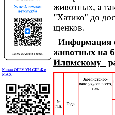
животных, а та
"Хатико" до дос
щенков.
Информация о
животных на бе
Илимскому
р
Канал ОГБУ УИ СББЖ в
МАХ
Зарегистриро-
вано укусов всего,
гол.
№
Годы
п.п.