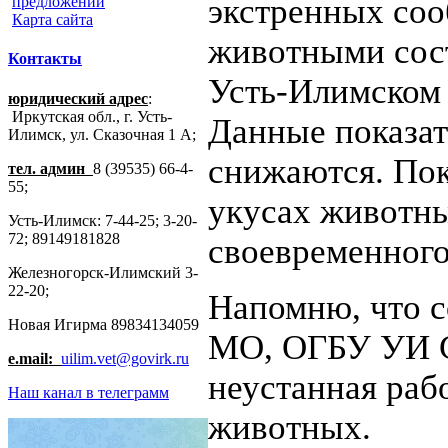
экстренных соо
предложений
Карта сайта
животными сост
Контакты
Усть-Илимском 
юридический адрес
:
Иркутская обл., г. Усть-
Данные показат
Илимск, ул. Сказочная 1 А;
снижаются. Пок
тел. админ
8 (39535) 66-4-
55;
укусах животны
Усть-Илимск: 7-44-25; 3-20-
72; 89149181828
своевременного
Железногорск-Илимский 3-
22-20;
Напомню, что 
Новая Игирма 89834134059
МО, ОГБУ УИ 
e.mail:
uilim.vet@govirk.ru
неустанная раб
Наш канал в телеграмм
животных.