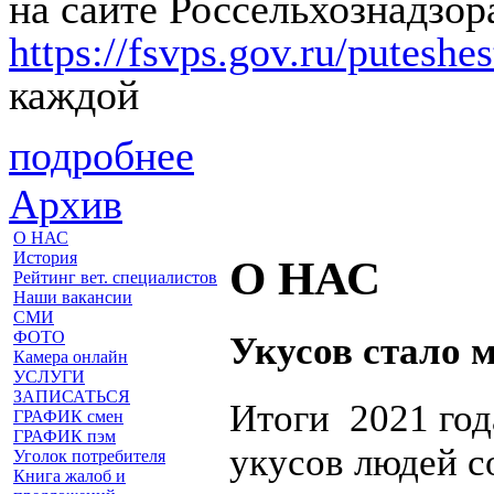
на сайте Россельхознадзор
https://fsvps.gov.ru/putesh
каждой
подробнее
Архив
О НАС
История
О НАС
Рейтинг вет. специалистов
Наши вакансии
СМИ
ФОТО
Укусов стало 
Камера онлайн
УСЛУГИ
ЗАПИСАТЬСЯ
Итоги 2021 год
ГРАФИК смен
ГРАФИК пэм
укусов людей с
Уголок потребителя
Книга жалоб и