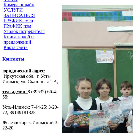
Камера онлайн
УСЛУГИ
ЗАПИСАТЬСЯ
ГРАФИК смен
ГРАФИК пэм
Уголок потребителя
Книга жалоб и
предложений
Карта сайта
Контакты
юридический адрес
:
Иркутская обл., г. Усть-
Илимск, ул. Сказочная 1 А;
тел. админ
8 (39535) 66-4-
55;
Усть-Илимск: 7-44-25; 3-20-
72; 89149181828
Железногорск-Илимский 3-
22-20;