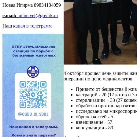
Новая Игирма 89834134059
e.mail:
uilim.vet@govirk.ru
Наш канал в телеграмм
4 октября прошел день защиты жи
операции по цене медикаментов.
Привито от бешенства 8 жи
кастраций - 20 (17 котов и 3 
стерилизации - 33 (27 кошек 
обработка против паразитов 
исследовано на микроспорию
обрезка когтей - 5
взвешивание - 57
консультации - 89