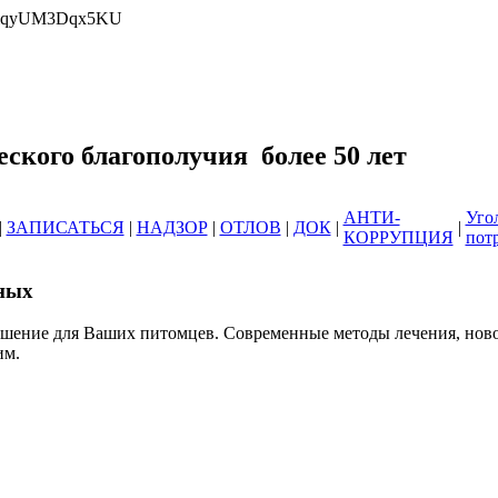
wrlqyUM3Dqx5KU
еринарных клиник ОГБУ "Усть-Илимс
зоотического благополучия б
АНТИ-
Уго
|
ЗАПИСАТЬСЯ
|
НАДЗОР
|
ОТЛОВ
|
ДОК
|
|
КОРРУПЦИЯ
пот
ных
ешение для Ваших питомцев. Современные методы лечения, нов
им.