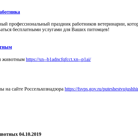
работника
ный
профессиональный праздник
работников
ветеринарии, кото
ваться бесплатными услугами для Ваших питомцев!
отным
щи животным
https://xn--b1adncfqfcct.xn--p1ai/
ы на сайте Россельхознадзора
https://fsvps.gov.ru/puteshestvujush
вотных 04.10.2019