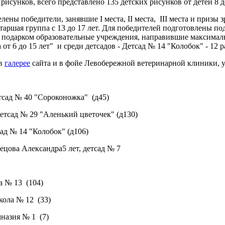
 рисунков, всего представлено 135 детских рисунков от детей 8
лены победители, занявшие I места, II места, III места и призы
; старшая группа с 13 до 17 лет. Для победителей подготовлены п
 подарком образовательные учреждения, направившие максимал
от 6 до 15 лет" и среди детсадов - Детсад № 14 "Колобок" - 12 р
 в
галерее
сайта и в фойе Левобережной ветеринарной клиники, ул
етсад № 40 "Сороконожка" (д45)
детсад № 29 "Аленький цветочек" (д130)
сад № 14 "Колобок" (д106)
ецова Александра5 лет, детсад № 7
а № 13 (104)
кола № 12 (33)
мназия № 1 (7)