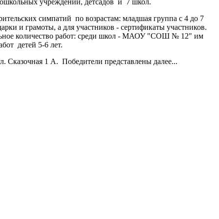
 дошкольных учреждений, детсадов и 7 школ.
 зрительских симпатий по возрастам: младшая группа с 4 до 7
одарки и грамоты, а для участников - сертификаты участников.
ьное количество работ: среди школ - МАОУ "СОШ № 12" им
абот детей 5-6 лет.
. Сказочная 1 А. Победители представлены далее...