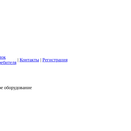
кая СББЖ"
олее 50 лет
лок
|
Контакты
|
Регистрация
ребителя
ое оборудование