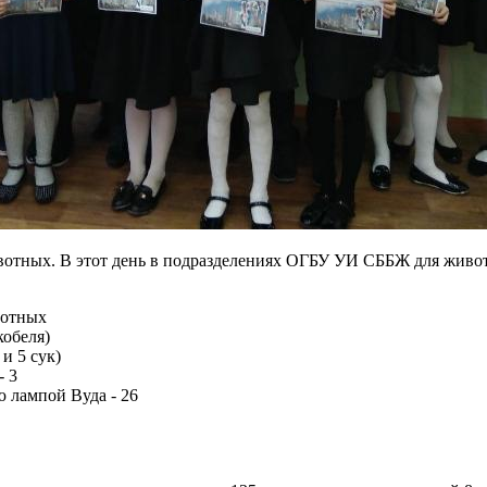
вотных. В этот день в подразделениях ОГБУ УИ СББЖ для живо
вотных
кобеля)
и 5 сук)
- 3
 лампой Вуда - 26