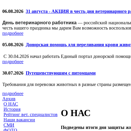
06.08.2026
31 августа - АКЦИЯ в честь дня ветеринарного 
День ветеринарного работника
— российский националь
честь нашего праздника мы дарим Вам возможность воспользо
подробнее
05.08.2026
Донорская помощь для переливания крови жив
С 30.04.2026 начал работать Единый портал донорской помо
подробнее
30.07.2026
Путешевствующим с питомцами
Требования для перевозки животных в разные страны размещен
подробнее
Архив
О НАС
История
О НАС
Рейтинг вет. специалистов
Наши вакансии
СМИ
Подведены итоги дня защиты жи
ФОТО