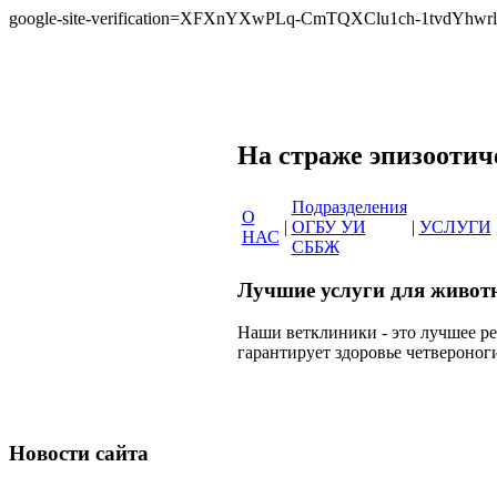
google-site-verification=XFXnYXwPLq-CmTQXClu1ch-1tvdYh
Сеть вет
На страже эпи
Подразделения
О
|
ОГБУ УИ
|
УСЛУГИ
НАС
СББЖ
Лучшие услуги для живот
Наши ветклиники - это лучшее р
гарантирует здоровье четвероног
Новости сайта