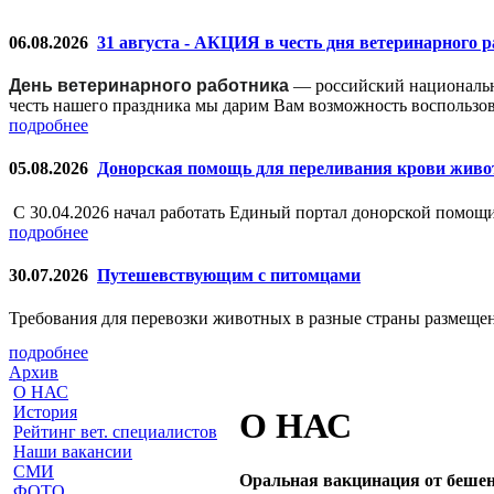
06.08.2026
31 августа - АКЦИЯ в честь дня ветеринарного 
День ветеринарного работника
— российский националь
честь нашего праздника мы дарим Вам возможность воспользо
подробнее
05.08.2026
Донорская помощь для переливания крови жив
С 30.04.2026 начал работать Единый портал донорской помо
подробнее
30.07.2026
Путешевствующим с питомцами
Требования для перевозки животных в разные страны размещен
подробнее
Архив
О НАС
История
О НАС
Рейтинг вет. специалистов
Наши вакансии
СМИ
Оральная вакцинация от бешен
ФОТО