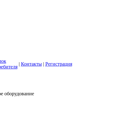
кая СББЖ"
олее 50 лет
лок
|
Контакты
|
Регистрация
ребителя
ое оборудование