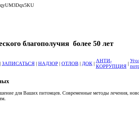
wrlqyUM3Dqx5KU
еринарных клиник ОГБУ "Усть-Илимс
зоотического благополучия б
АНТИ-
Уго
|
ЗАПИСАТЬСЯ
|
НАДЗОР
|
ОТЛОВ
|
ДОК
|
|
КОРРУПЦИЯ
пот
ных
ешение для Ваших питомцев. Современные методы лечения, нов
им.