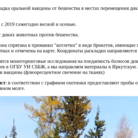
ладка оральной вакцины от бешенства в местах перемещения дик
с 2019 г.ежегодно весной и осенью.
у диких животных против бешенства.
ина спрятана в приманки "котлетки" в виде брикетов, имеющие 
ных и отмечены на карте. Координаты раскладки направляются
дятся мониторинговые исследования на поедаемость болюсов ди
еев в ОГБУ УИ СББЖ, а мы направляем материалы в Иркутскую 
ов вакцины (флюоресцентное свечение на тканях)
нст
: в соответствии с графиком охотники предоставляют пробы 
вном мозге.