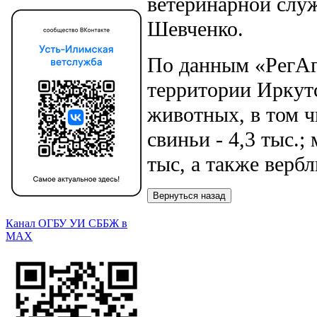
ветеринарной слу
Шевченко.
По данным «РегАгр
территории Иркутс
животных, в том ч
свиньи - 4,3 тыс.;
тыс, а также верб
Канал ОГБУ УИ СББЖ в
МАХ