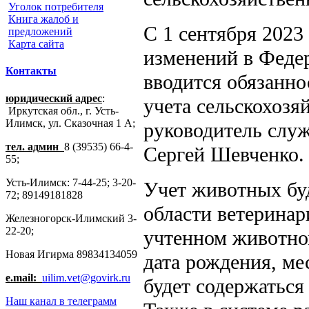
Уголок потребителя
Книга жалоб и
С 1 сентября 2023
предложений
Карта сайта
изменений в Феде
Контакты
вводится обязанн
юридический адрес
:
учета сельскохоз
Иркутская обл., г. Усть-
Илимск, ул. Сказочная 1 А;
руководитель слу
тел. админ
8 (39535) 66-4-
Сергей Шевченко.
55;
Усть-Илимск: 7-44-25; 3-20-
Учет животных бу
72; 89149181828
области ветеринар
Железногорск-Илимский 3-
22-20;
учтенном животном
Новая Игирма 89834134059
дата рождения, ме
e.mail:
uilim.vet@govirk.ru
будет содержатьс
Наш канал в телеграмм