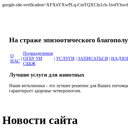
google-site-verification=XFXnYXwPLq-CmTQXClu1ch-1tvdYh
Сеть ветеринарных кли
На страже эпизоотическог
Подразделения
О
|
ОГБУ УИ
|
УСЛУГИ
|
ЗАПИСАТЬСЯ
|
НАДЗО
НАС
СББЖ
Лучшие услуги для животных
Наши ветклиники - это лучшее решение для Ваших питомце
гарантирует здоровье четвероногим.
Новости сайта