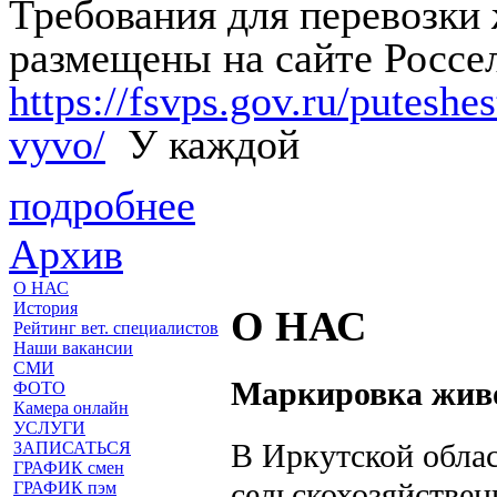
Требования для перевозки
размещены на сайте Россе
https://fsvps.gov.ru/putesh
vyvo/
У каждой
подробнее
Архив
О НАС
История
О НАС
Рейтинг вет. специалистов
Наши вакансии
СМИ
Маркировка жив
ФОТО
Камера онлайн
УСЛУГИ
В Иркутской облас
ЗАПИСАТЬСЯ
ГРАФИК смен
сельскохозяйстве
ГРАФИК пэм