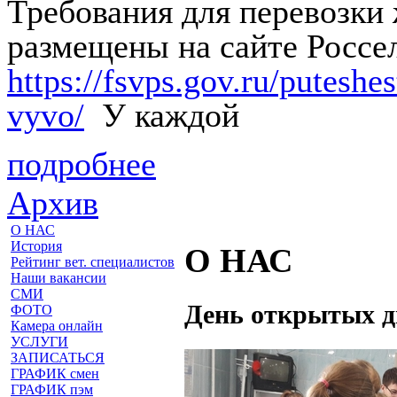
Требования для перевозки
размещены на сайте Россе
https://fsvps.gov.ru/putesh
vyvo/
У каждой
подробнее
Архив
О НАС
История
О НАС
Рейтинг вет. специалистов
Наши вакансии
СМИ
День открытых д
ФОТО
Камера онлайн
УСЛУГИ
ЗАПИСАТЬСЯ
ГРАФИК смен
ГРАФИК пэм