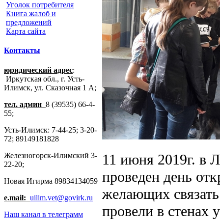
Уголок потребителя
Книга жалоб и
предложений
Карта сайта
Контакты
юридический адрес
:
Иркутская обл., г. Усть-
Илимск, ул. Сказочная 1 А;
тел. админ
8 (39535) 66-4-
55;
Усть-Илимск: 7-44-25; 3-20-
72; 89149181828
Железногорск-Илимский 3-
11 июня 2019г. в 
22-20;
проведен день отк
Новая Игирма 89834134059
желающих связать
e.mail:
uilim.vet@govirk.ru
провели в стенах 
Наш канал в телеграмм