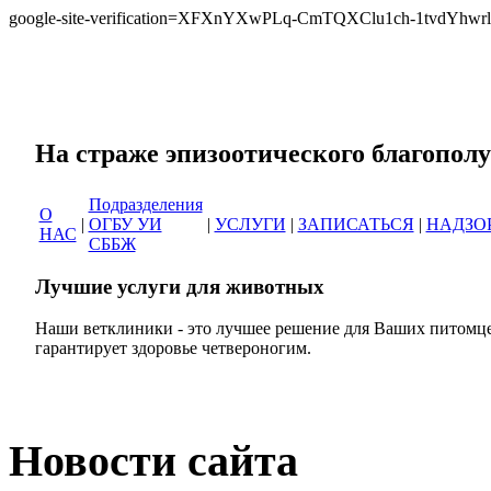
google-site-verification=XFXnYXwPLq-CmTQXClu1ch-1tvdYh
Сеть ветеринарных кли
На страже эпизоотическог
Подразделения
О
|
ОГБУ УИ
|
УСЛУГИ
|
ЗАПИСАТЬСЯ
|
НАДЗО
НАС
СББЖ
Лучшие услуги для животных
Наши ветклиники - это лучшее решение для Ваших питомце
гарантирует здоровье четвероногим.
Новости сайта