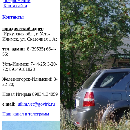
предложений
Карта сайта
Контакты
юридический адрес
:
Иркутская обл., г. Усть-
Илимск, ул. Сказочная 1 А;
тел. админ
8 (39535) 66-4-
55;
Усть-Илимск: 7-44-25; 3-20-
72; 89149181828
Железногорск-Илимский 3-
22-20;
Новая Игирма 89834134059
e.mail:
uilim.vet@govirk.ru
Наш канал в телеграмм