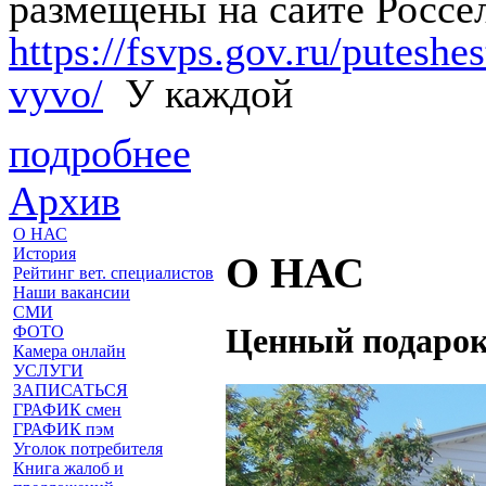
размещены на сайте Россе
https://fsvps.gov.ru/putesh
vyvo/
У каждой
подробнее
Архив
О НАС
История
О НАС
Рейтинг вет. специалистов
Наши вакансии
СМИ
Ценный подаро
ФОТО
Камера онлайн
УСЛУГИ
ЗАПИСАТЬСЯ
ГРАФИК смен
ГРАФИК пэм
Уголок потребителя
Книга жалоб и