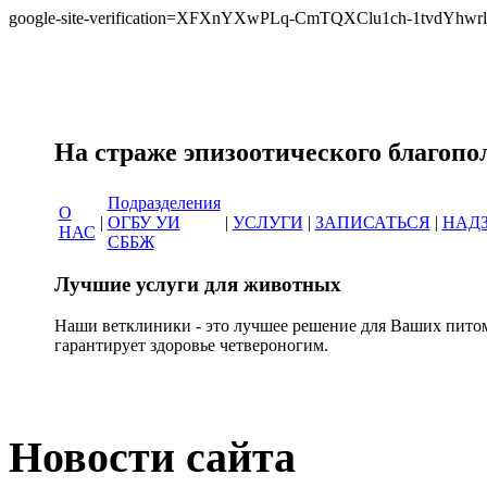
google-site-verification=XFXnYXwPLq-CmTQXClu1ch-1tvdYh
Сеть ветеринарных кл
На страже эпизоотическо
Подразделения
О
|
ОГБУ УИ
|
УСЛУГИ
|
ЗАПИСАТЬСЯ
|
НАД
НАС
СББЖ
Лучшие услуги для животных
Наши ветклиники - это лучшее решение для Ваших пито
гарантирует здоровье четвероногим.
Новости сайта