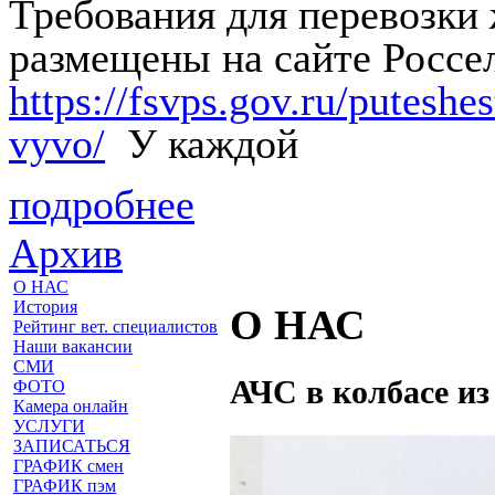
Требования для перевозки
размещены на сайте Россе
https://fsvps.gov.ru/putesh
vyvo/
У каждой
подробнее
Архив
О НАС
История
О НАС
Рейтинг вет. специалистов
Наши вакансии
СМИ
АЧС в колбасе и
ФОТО
Камера онлайн
УСЛУГИ
ЗАПИСАТЬСЯ
ГРАФИК смен
ГРАФИК пэм