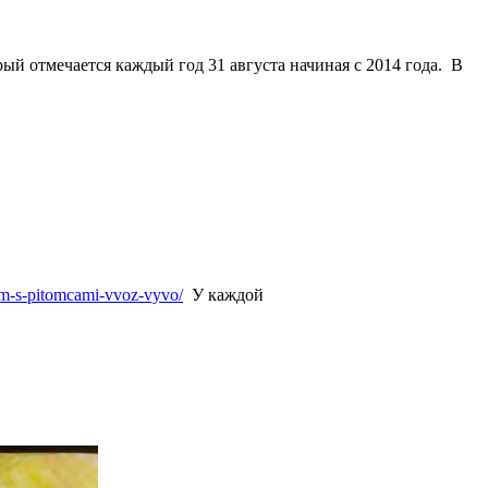
рый отмечается каждый
год
31 августа
начиная с 2014 года. В
him-s-pitomcami-vvoz-vyvo/
У каждой