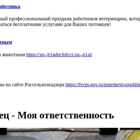
работника
ный
профессиональный праздник
работников
ветеринарии, кото
ваться бесплатными услугами для Ваших питомцев!
отным
щи животным
https://xn--b1adncfqfcct.xn--p1ai/
ы на сайте Россельхознадзора
https://fsvps.gov.ru/puteshestvujush
ц - Моя ответственность