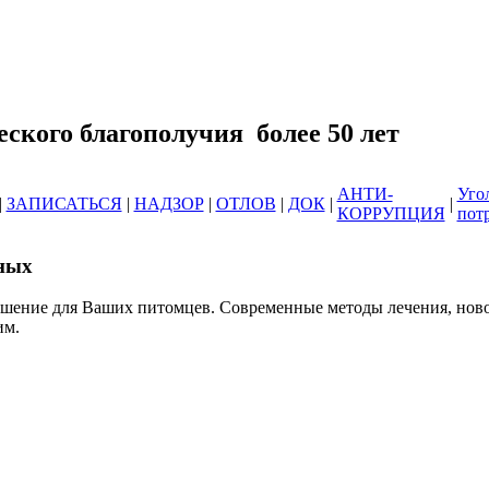
еринарных клиник ОГБУ "Усть-Илимс
зоотического благополучия б
АНТИ-
Уго
|
ЗАПИСАТЬСЯ
|
НАДЗОР
|
ОТЛОВ
|
ДОК
|
|
КОРРУПЦИЯ
пот
ных
ешение для Ваших питомцев. Современные методы лечения, нов
им.