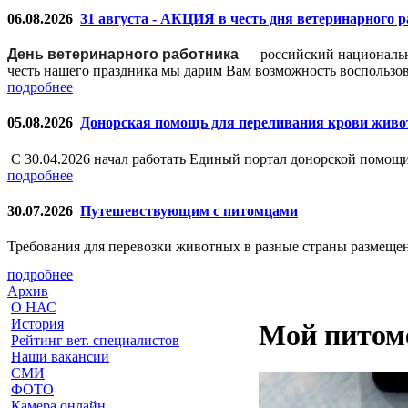
06.08.2026
31 августа - АКЦИЯ в честь дня ветеринарного 
День ветеринарного работника
— российский националь
честь нашего праздника мы дарим Вам возможность воспользо
подробнее
05.08.2026
Донорская помощь для переливания крови жив
С 30.04.2026 начал работать Единый портал донорской помо
подробнее
30.07.2026
Путешевствующим с питомцами
Требования для перевозки животных в разные страны размещен
подробнее
Архив
О НАС
История
Мой питоме
Рейтинг вет. специалистов
Наши вакансии
СМИ
ФОТО
Камера онлайн