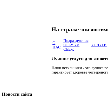
Сеть вет
На страже эпи
Подразделения
О
|
ОГБУ УИ
|
УСЛУГИ
НАС
СББЖ
Лучшие услуги для живот
Наши ветклиники - это лучшее р
гарантирует здоровье четвероног
Новости сайта