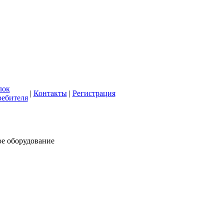
кая СББЖ"
олее 50 лет
лок
|
Контакты
|
Регистрация
ребителя
ое оборудование