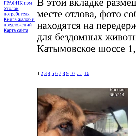
В этой вкладке разме
ГРАФИК пэм
Уголок
месте отлова, фото со
потребителя
Книга жалоб и
находятся на передерж
предложений
Карта сайта
для бездомных животн
Катымовское шоссе 1,
1
2
3
4
5
6
7
8
9
10
...
16