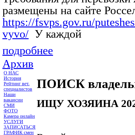
размещены на сайте Россе
https://fsvps.gov.ru/putesh
vyvo/
У каждой
подробнее
Архив
О НАС
История
ПОИСК владель
Рейтинг вет.
специалистов
Наши
вакансии
ИЩУ ХОЗЯИНА 20
СМИ
ФОТО
Камера онлайн
УСЛУГИ
ЗАПИСАТЬСЯ
ГРАФИК смен