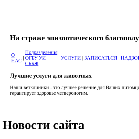
Сеть ветеринарных кли
На страже эпизоотическог
Подразделения
О
|
ОГБУ УИ
|
УСЛУГИ
|
ЗАПИСАТЬСЯ
|
НАДЗО
НАС
СББЖ
Лучшие услуги для животных
Наши ветклиники - это лучшее решение для Ваших питомце
гарантирует здоровье четвероногим.
Новости сайта