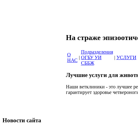
Сеть вет
На страже эпи
Подразделения
О
|
ОГБУ УИ
|
УСЛУГИ
НАС
СББЖ
Лучшие услуги для живот
Наши ветклиники - это лучшее р
гарантирует здоровье четвероног
Новости сайта