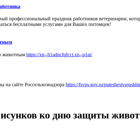
работника
ный
профессиональный праздник
работников
ветеринарии, кото
ваться бесплатными услугами для Ваших питомцев!
отным
щи животным
https://xn--b1adncfqfcct.xn--p1ai/
ы на сайте Россельхознадзора
https://fsvps.gov.ru/puteshestvujush
рисунков ко дню защиты живот