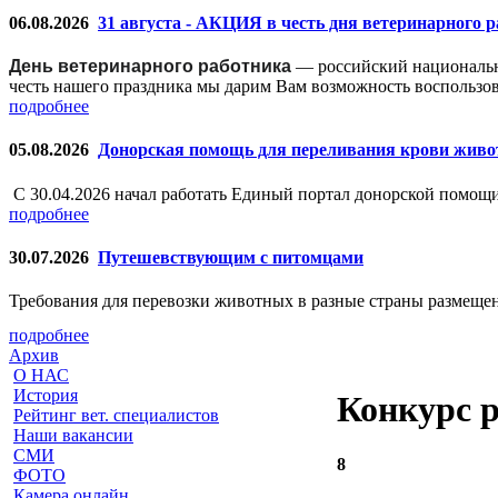
06.08.2026
31 августа - АКЦИЯ в честь дня ветеринарного 
День ветеринарного работника
— российский националь
честь нашего праздника мы дарим Вам возможность воспользо
подробнее
05.08.2026
Донорская помощь для переливания крови жив
С 30.04.2026 начал работать Единый портал донорской помо
подробнее
30.07.2026
Путешевствующим с питомцами
Требования для перевозки животных в разные страны размещен
подробнее
Архив
О НАС
История
Конкурс 
Рейтинг вет. специалистов
Наши вакансии
СМИ
8
ФОТО
Камера онлайн