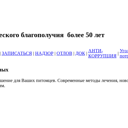
еринарных клиник ОГБУ "Усть-Илимс
зоотического благополучия б
АНТИ-
Уго
|
ЗАПИСАТЬСЯ
|
НАДЗОР
|
ОТЛОВ
|
ДОК
|
|
КОРРУПЦИЯ
пот
ных
ешение для Ваших питомцев. Современные методы лечения, нов
им.