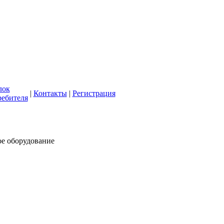
кая СББЖ"
олее 50 лет
лок
|
Контакты
|
Регистрация
ребителя
ое оборудование