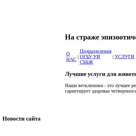
Сеть вет
На страже эпи
Подразделения
О
|
ОГБУ УИ
|
УСЛУГИ
НАС
СББЖ
Лучшие услуги для живот
Наши ветклиники - это лучшее р
гарантирует здоровье четвероног
Новости сайта