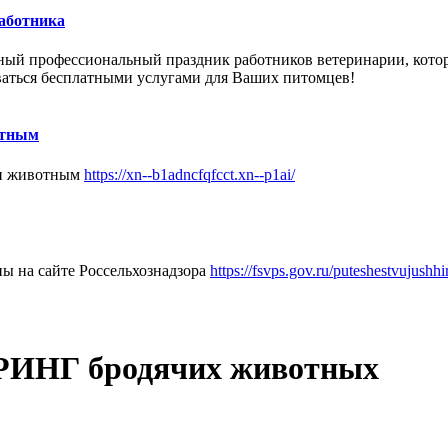
работника
ный
профессиональный праздник
работников
ветеринарии, кото
ваться бесплатными услугами для Ваших питомцев!
отным
щи животным
https://xn--b1adncfqfcct.xn--p1ai/
ы на сайте Россельхознадзора
https://fsvps.gov.ru/puteshestvujush
НГ бродячих животных