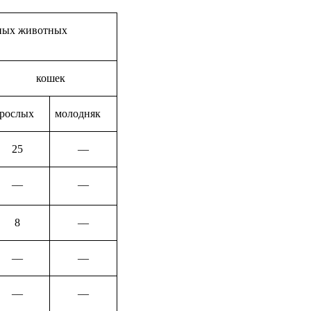
рных животных
кошек
зрослых
молодняк
25
––
––
––
8
––
––
––
––
––