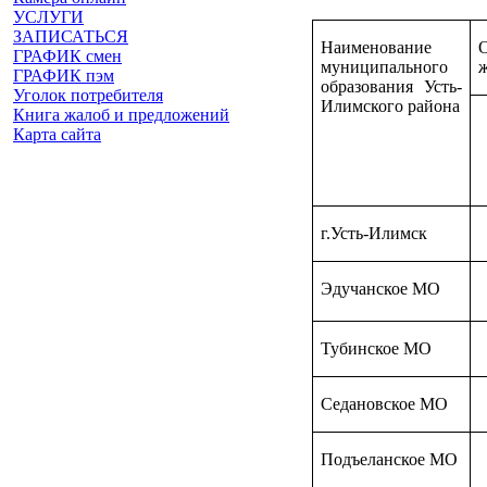
УСЛУГИ
ЗАПИСАТЬСЯ
Наименование
О
ГРАФИК смен
муниципального
ж
ГРАФИК пэм
образования Усть-
Уголок потребителя
Илимского района
Книга жалоб и предложений
Карта сайта
г.Усть-Илимск
Эдучанское МО
Тубинское МО
Седановское МО
Подъеланское МО