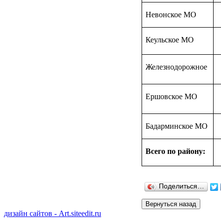
Невонское МО
Кеульское МО
Железнодорожное
Ершовское МО
Бадарминское МО
Всего по району:
Поделиться…
дизайн сайтов - Art.siteedit.ru