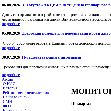
06.08.2026
31 августа - АКЦИЯ в честь дня ветеринарного 
День ветеринарного работника
— российский националь
честь нашего праздника мы дарим Вам возможность воспользо
подробнее
05.08.2026
Донорская помощь для переливания крови жив
С 30.04.2026 начал работать Единый портал донорской помо
подробнее
30.07.2026
Путешевствующим с питомцами
Требования для перевозки животных в разные страны размещен
подробнее
Архив
О НАС
История
МОНИТОРИ
Рейтинг вет. специалистов
Наши вакансии
СМИ
III квартал
ФОТО
Камера онлайн