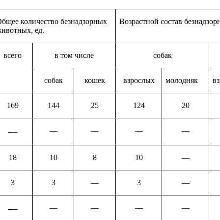
бщее количество безнадзорных
Возрастной состав безнадзо
ивотных, ед.
всего
в том числе
собак
собак
кошек
взрослых
молодняк
в
169
144
25
124
20
––
––
––
––
––
18
10
8
10
––
3
3
––
3
––
––
––
––
––
––