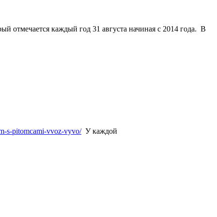
рый отмечается каждый
год
31 августа
начиная с 2014 года. В
him-s-pitomcami-vvoz-vyvo/
У каждой