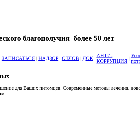
еринарных клиник ОГБУ "Усть-Илимс
зоотического благополучия б
АНТИ-
Уго
|
ЗАПИСАТЬСЯ
|
НАДЗОР
|
ОТЛОВ
|
ДОК
|
|
КОРРУПЦИЯ
пот
ных
ешение для Ваших питомцев. Современные методы лечения, нов
им.