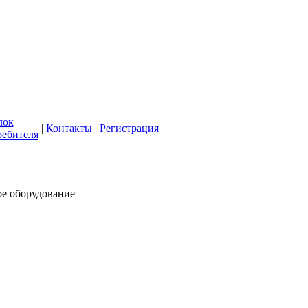
кая СББЖ"
олее 50 лет
лок
|
Контакты
|
Регистрация
ребителя
ое оборудование