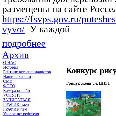
размещены на сайте Россе
https://fsvps.gov.ru/putesh
vyvo/
У каждой
подробнее
Архив
О НАС
История
Конкурс рис
Рейтинг вет. специалистов
Наши вакансии
СМИ
Грицук Женя 8л, ШИ 1
ФОТО
Камера онлайн
УСЛУГИ
ЗАПИСАТЬСЯ
ГРАФИК смен
ГРАФИК пэм
Уголок потребителя