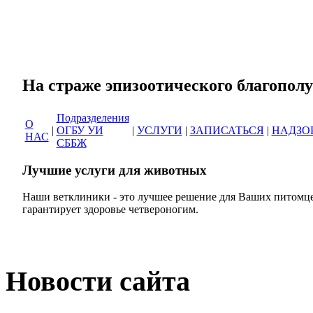
Сеть ветеринарных кли
На страже эпизоотическог
Подразделения
О
|
ОГБУ УИ
|
УСЛУГИ
|
ЗАПИСАТЬСЯ
|
НАДЗО
НАС
СББЖ
Лучшие услуги для животных
Наши ветклиники - это лучшее решение для Ваших питомце
гарантирует здоровье четвероногим.
Новости сайта