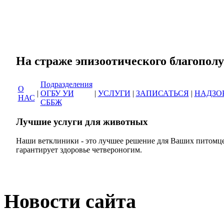
Сеть ветеринарных кли
На страже эпизоотическог
Подразделения
О
|
ОГБУ УИ
|
УСЛУГИ
|
ЗАПИСАТЬСЯ
|
НАДЗО
НАС
СББЖ
Лучшие услуги для животных
Наши ветклиники - это лучшее решение для Ваших питомце
гарантирует здоровье четвероногим.
Новости сайта