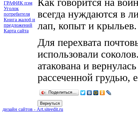
Как говорится на вой
ГРАФИК пэм
Уголок
всегда нуждаются в ли
потребителя
Книга жалоб и
лап, копыт и крыльев.
предложений
Карта сайта
Для перехвата почто
использовали соколов
атакована и вернулас
рассеченной грудью, 
Поделиться…
дизайн сайтов - Art.siteedit.ru