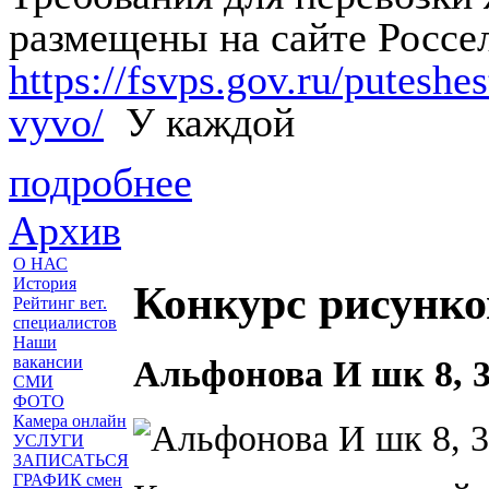
размещены на сайте Россе
https://fsvps.gov.ru/putesh
vyvo/
У каждой
подробнее
Архив
О НАС
История
Конкурс рисунк
Рейтинг вет.
специалистов
Наши
вакансии
Альфонова И шк 8, 
СМИ
ФОТО
Камера онлайн
УСЛУГИ
ЗАПИСАТЬСЯ
ГРАФИК смен