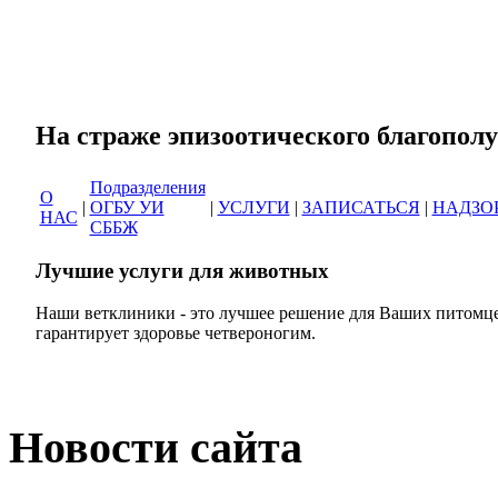
Сеть ветеринарных кли
На страже эпизоотическог
Подразделения
О
|
ОГБУ УИ
|
УСЛУГИ
|
ЗАПИСАТЬСЯ
|
НАДЗО
НАС
СББЖ
Лучшие услуги для животных
Наши ветклиники - это лучшее решение для Ваших питомце
гарантирует здоровье четвероногим.
Новости сайта