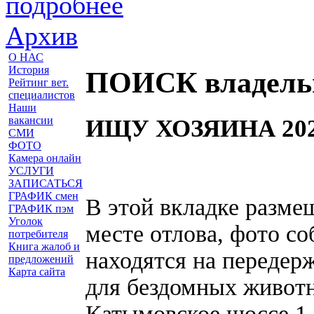
подробнее
Архив
О НАС
История
ПОИСК владель
Рейтинг вет.
специалистов
Наши
вакансии
ИЩУ ХОЗЯИНА 20
СМИ
ФОТО
Камера онлайн
УСЛУГИ
ЗАПИСАТЬСЯ
ГРАФИК смен
В этой вкладке разме
ГРАФИК пэм
Уголок
месте отлова, фото со
потребителя
Книга жалоб и
находятся на передерж
предложений
Карта сайта
для бездомных животн
Катымовское шоссе 1,